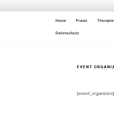
Zum
Inhalt
NATURHEIL
springen
Home
Praxis
Therapie
Schmerztherapie Homöopathi
Datenschutz
EVENT ORGANI
[event_organizers